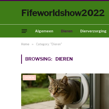
Fifeworldshow2022
Algemeen
Dieren
Dierverzorging
Home
»
Category: "Dieren"
BROWSING:
DIEREN
DIEREN